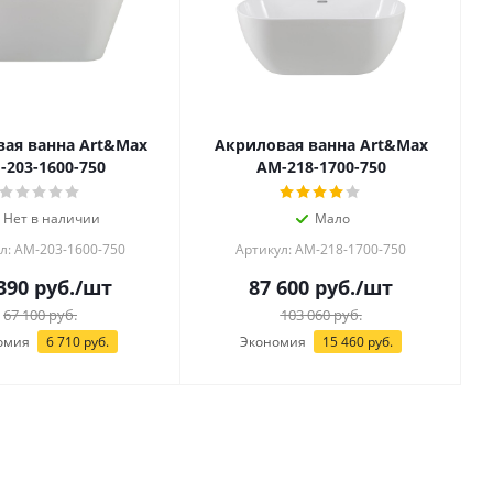
ая ванна Art&Max
Акриловая ванна Art&Max
-203-1600-750
AM-218-1700-750
Нет в наличии
Мало
л: AM-203-1600-750
Артикул: AM-218-1700-750
390
руб.
/шт
87 600
руб.
/шт
67 100
руб.
103 060
руб.
омия
6 710
руб.
Экономия
15 460
руб.