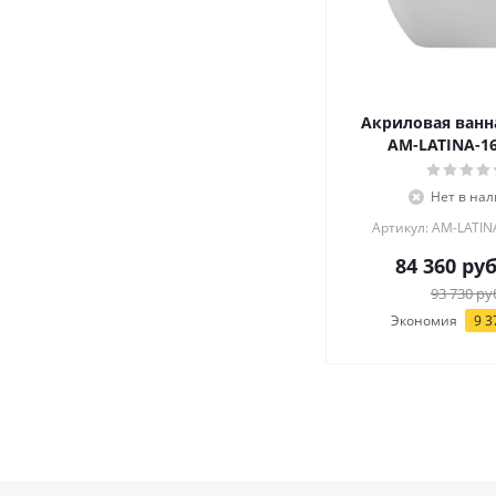
Акриловая ванн
AM-LATINA-16
Нет в на
Артикул: AM-LATIN
84 360
руб
93 730
ру
Экономия
9 3