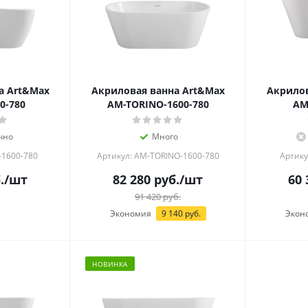
а Art&Max
Акриловая ванна Art&Max
Акрилов
0-780
AM-TORINO-1600-780
AM
чно
Много
-1600-780
Артикул: AM-TORINO-1600-780
Артику
.
/шт
82 280
руб.
/шт
60 
91 420
руб.
Экономия
9 140
руб.
Экон
НОВИНКА