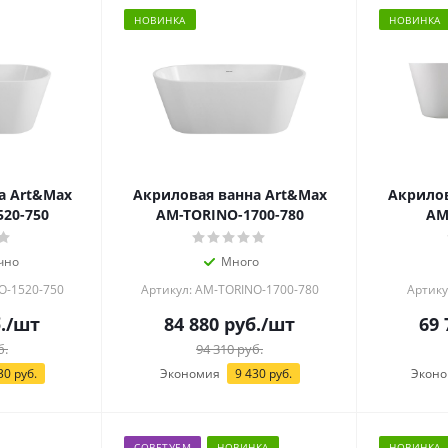
НОВИНКА
НОВИНКА
а Art&Max
Акриловая ванна Art&Max
Акрилов
20-750
AM-TORINO-1700-780
AM
чно
Много
O-1520-750
Артикул: AM-TORINO-1700-780
Артику
.
/шт
84 880
руб.
/шт
69 
б.
94 310
руб.
30
руб.
Экономия
9 430
руб.
Экон
СОВЕТУЕМ
НОВИНКА
НОВИНКА