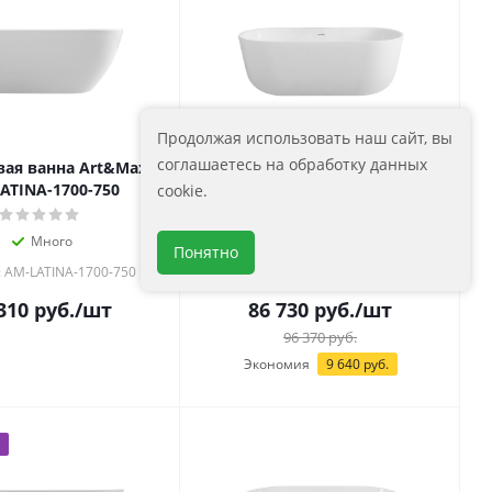
Продолжая использовать наш сайт, вы
соглашаетесь на обработку данных
ая ванна Art&Max
Акриловая ванна Art&Max
ATINA-1700-750
AM-GENOVA-1700-770
cookie.
Много
Достаточно
Понятно
: AM-LATINA-1700-750
Артикул: AM-GENOVA-1700-770
310
руб.
/шт
86 730
руб.
/шт
96 370
руб.
Экономия
9 640
руб.