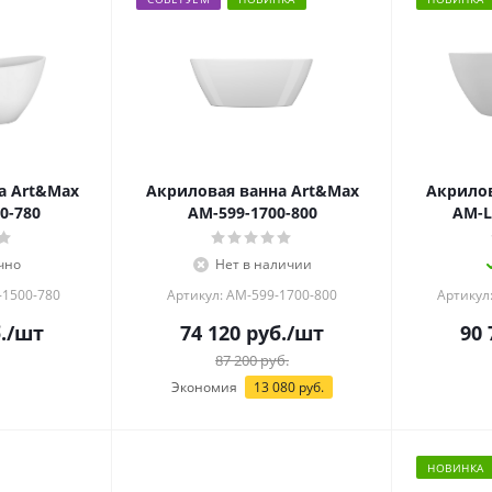
а Art&Max
Акриловая ванна Art&Max
Акрилов
0-780
AM-599-1700-800
AM-L
чно
Нет в наличии
-1500-780
Артикул: AM-599-1700-800
Артикул
.
/шт
74 120
руб.
/шт
90 
87 200
руб.
Экономия
13 080
руб.
НОВИНКА