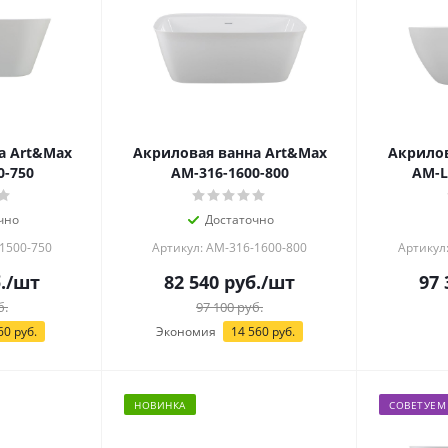
а Art&Max
Акриловая ванна Art&Max
Акрилов
0-750
AM-316-1600-800
AM-L
чно
Достаточно
-1500-750
Артикул: AM-316-1600-800
Артикул
.
/шт
82 540
руб.
/шт
97 
б.
97 100
руб.
60
руб.
Экономия
14 560
руб.
НОВИНКА
СОВЕТУЕМ