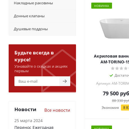
Накладные раковины
НОВИНКА
Донные клапаны
Душевые поддоны
Будьте всегда в
Акриловая ванн
курсе!
AM-TORINO-15
Узнавайте о скидках и акциях
первым
Достато
Артикул: AM-TORIN
79 500
руб
88 330
ру
Экономия
8 8
Новости
Все новости
25 марта 2024
Перенос Ежегодная
НОВИНКА