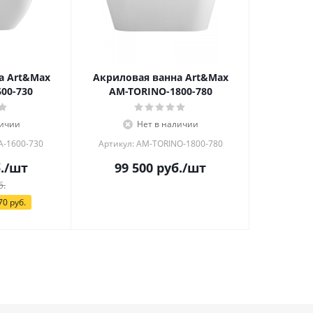
а Art&Max
Акриловая ванна Art&Max
00-730
AM-TORINO-1800-780
личии
Нет в наличии
A-1600-730
Артикул: AM-TORINO-1800-780
.
/шт
99 500
руб.
/шт
б.
70
руб.