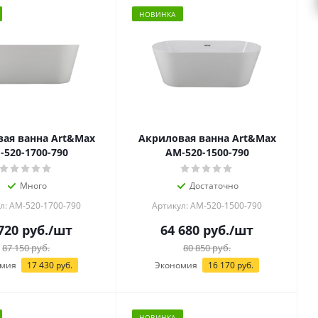
НОВИНКА
ая ванна Art&Max
Акриловая ванна Art&Max
-520-1700-790
AM-520-1500-790
Много
Достаточно
л: AM-520-1700-790
Артикул: AM-520-1500-790
720
руб.
/шт
64 680
руб.
/шт
87 150
руб.
80 850
руб.
омия
17 430
руб.
Экономия
16 170
руб.
НОВИНКА