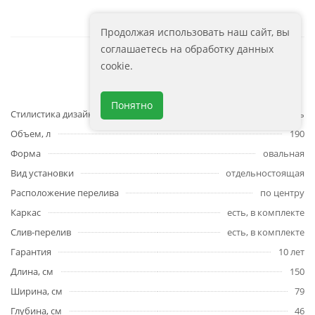
Продолжая использовать наш сайт, вы
соглашаетесь на обработку данных
cookie.
Характеристики
Понятно
Стилистика дизайна
современный стиль
Объем, л
190
Форма
овальная
Вид установки
отдельностоящая
Расположение перелива
по центру
Каркас
есть, в комплекте
Слив-перелив
есть, в комплекте
Гарантия
10 лет
Длина, см
150
Ширина, см
79
Глубина, см
46