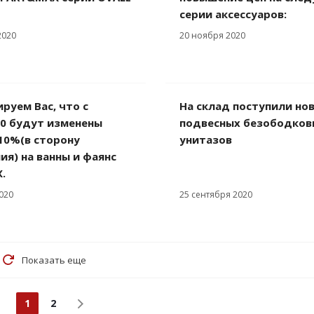
серии аксессуаров:
2020
20 ноября 2020
руем Вас, что с
На склад поступили но
20 будут изменены
подвесных безободков
10%(в сторону
унитазов
я) на ванны и фаянс
.
020
25 сентября 2020
Показать еще
1
2