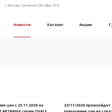
г. Москва, Смольная 24А офис 1315
Новости
Каталог
Акции
Г
е цен с 25.11.2020 на
23/11/2020 произойдет
М ART&MAX серии OVALE
повышение цен на сле