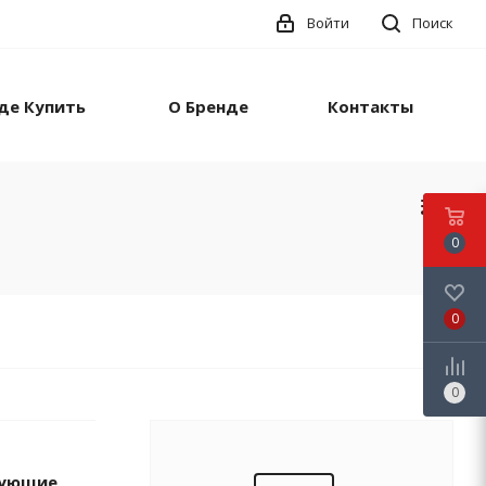
Войти
Поиск
де Купить
О Бренде
Контакты
0
0
0
дующие