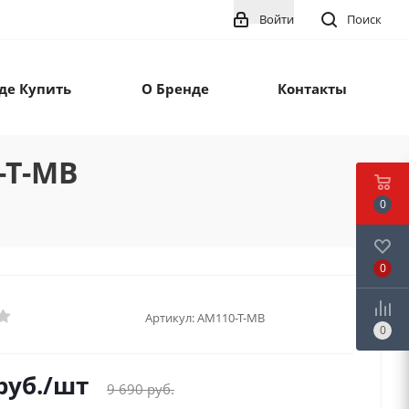
Войти
Поиск
де Купить
О Бренде
Контакты
-T-MB
0
0
Артикул:
AM110-T-MB
0
руб.
/шт
9 690
руб.