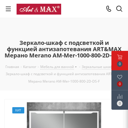
Зеркало-шкаф с подсветкой и
функцией антизапотевания ART&MAX
Мерано Merano AM-Mer-1000-800-2D-DS-F
0
Главная
-
Каталог
-
Мебель для ванной
-
Зеркальные шкафы
-
Зеркало-шкаф с подсветкой и функцией антизапотевания ART&MAX
Мерано Merano AM-Mer-1000-800-2D-DS-F
0
0
ХИТ