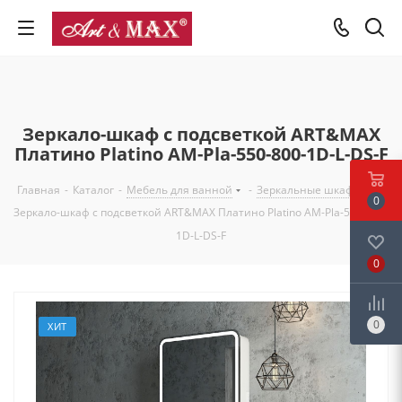
Зеркало-шкаф с подсветкой ART&MAX
Платино Platino AM-Pla-550-800-1D-L-DS-F
Главная
-
Каталог
-
Мебель для ванной
-
Зеркальные шкафы
-
0
Зеркало-шкаф с подсветкой ART&MAX Платино Platino AM-Pla-550-800-
1D-L-DS-F
0
0
ХИТ