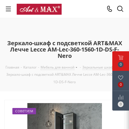
Зеркало-шкаф с подсветкой ART&MAX
Лечче Lecce AM-Lec-360-1560-1D-DS-F-
Nero
0
Главная
-
Каталог
-
Мебель для ванной
-
Зеркальные шкафы
-
Зеркало-шкаф с подсветкой ART&MAX Лечче Lecce AM-Lec-360-1560-
1D-DS-F-Nero
0
0
СОВЕТУЕМ