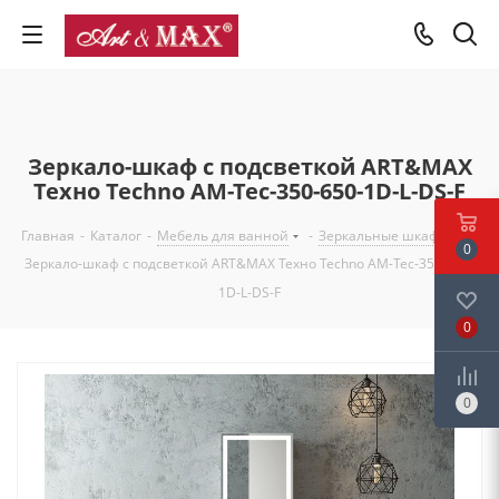
Зеркало-шкаф с подсветкой ART&MAX
Техно Techno AM-Tec-350-650-1D-L-DS-F
Главная
-
Каталог
-
Мебель для ванной
-
Зеркальные шкафы
-
0
Зеркало-шкаф с подсветкой ART&MAX Техно Techno AM-Tec-350-650-
1D-L-DS-F
0
0