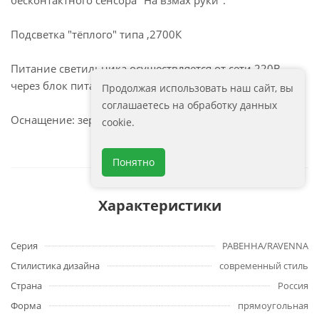
бесконтактного сенсора "На взмах руки".
Подсветка "тёплого" типа ,2700К
Питание светильника осуществляется от сети 220В
через блок питания постоянного напряжения
Продолжая использовать наш сайт, вы
соглашаетесь на обработку данных
Оснащение: зеркало, крепеж, коробка, инструкция.
cookie.
Понятно
Характеристики
Серия
РАВЕННА/RAVENNA
Стилистика дизайна
современный стиль
Страна
Россия
Форма
прямоугольная