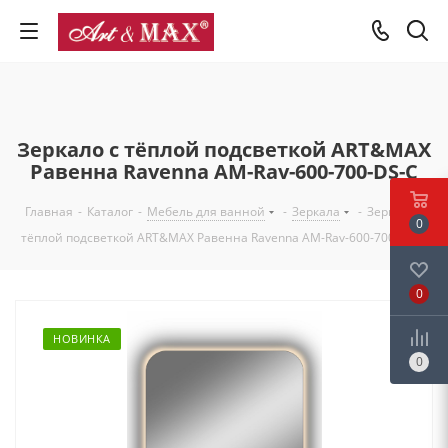
Зеркало с тёплой подсветкой ART&MAX
Равенна Ravenna AM-Rav-600-700-DS-C
Главная
-
Каталог
-
Мебель для ванной
-
Зеркала
-
Зеркало с
0
тёплой подсветкой ART&MAX Равенна Ravenna AM-Rav-600-700-DS-C
0
НОВИНКА
0