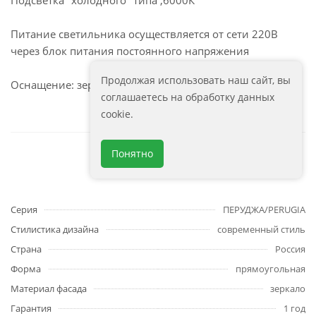
Подсветка "холодного" типа ,6000К
Питание светильника осуществляется от сети 220В
через блок питания постоянного напряжения
Продолжая использовать наш сайт, вы
Оснащение: зеркало, крепеж, коробка, инструкция.
соглашаетесь на обработку данных
cookie.
Понятно
Характеристики
Серия
ПЕРУДЖА/PERUGIA
Стилистика дизайна
современный стиль
Страна
Россия
Форма
прямоугольная
Материал фасада
зеркало
Гарантия
1 год