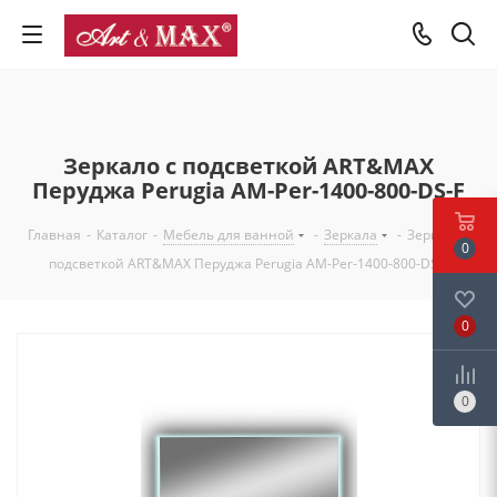
Зеркало с подсветкой ART&MAX
Перуджа Perugia AM-Per-1400-800-DS-F
Главная
-
Каталог
-
Мебель для ванной
-
Зеркала
-
Зеркало с
0
подсветкой ART&MAX Перуджа Perugia AM-Per-1400-800-DS-F
0
0