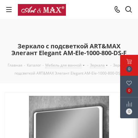
Зеркало с подсветкой ART&MAX
Элегант Elegant AM-Ele-1000-800-DS-F
Главная
-
Каталог
-
Мебель для ванной
-
Зеркала
-
Зеркало с
0
подсветкой ART&MAX Элегант Elegant AM-Ele-1000-800-DS-F
0
0