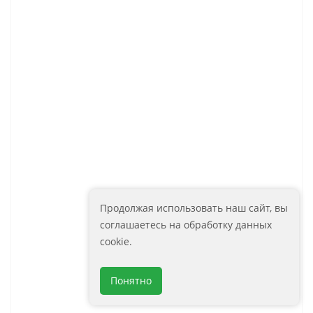
Санремо Sanremo AM-San-550-DS-
8 510
руб.
F
Артикул: AM-San-550-DS-F
Зеркало с подсветкой ART&MAX
Женова Genova AM-Gen-600-800-
11 410
DS-F-White
руб.
Артикул: AM-Gen-600-800-DS-F-
Продолжая использовать наш сайт, вы
White
соглашаетесь на обработку данных
cookie.
Комплектующие (1)
Понятно