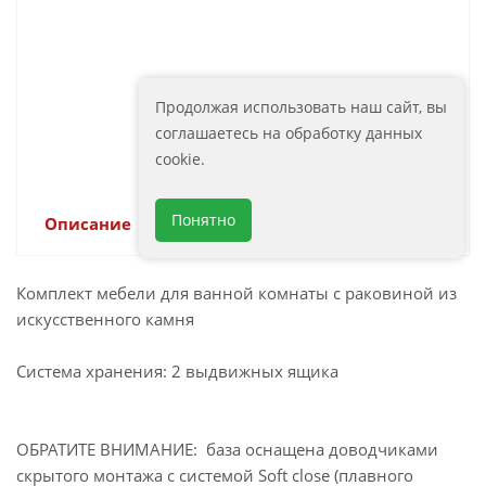
Зеркало с подсветкой и
функцией антизапотевания
ART&MAX Женова Genova AM-
14 200
руб.
Gen-600-800-DS-F-H
Продолжая использовать наш сайт, вы
Артикул: AM-Gen-600-800-DS-F-
соглашаетесь на обработку данных
H
cookie.
Понятно
Описание
Комплект мебели для ванной комнаты с раковиной из
искусственного камня
Система хранения: 2 выдвижных ящика
ОБРАТИТЕ ВНИМАНИЕ: база оснащена доводчиками
скрытого монтажа с системой Soft close (плавного