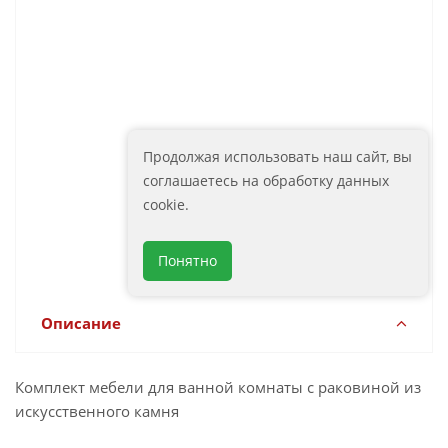
12 380
Сиена Siena AM-Sie-600-700-DS-F
руб.
Артикул: AM-Sie-600-700-DS-F
Комплектующие (1)
Продолжая использовать наш сайт, вы
соглашаетесь на обработку данных
Раковина из искусственного
cookie.
10 590
мрамора AM-LAV-580-MR-A
руб.
Артикул: AM-LAV-580-MR-A
Понятно
Описание
Комплект мебели для ванной комнаты с раковиной из
искусственного камня