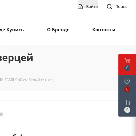
Войти
Поиск
де Купить
О Бренде
Контакты
верцей
0
И FAMILY 40 см Белый глянец
0
0