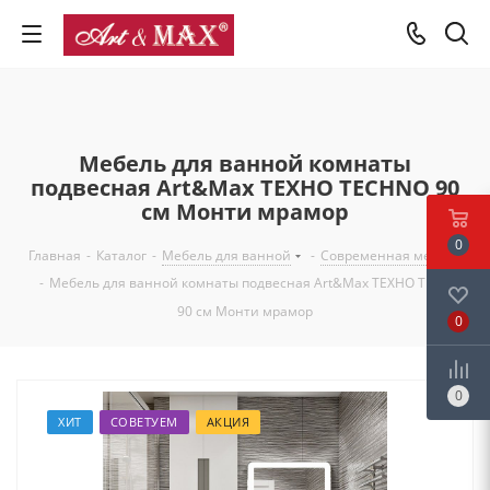
Мебель для ванной комнаты
подвесная Art&Max ТЕХНО TECHNO 90
см Монти мрамор
0
Главная
-
Каталог
-
Мебель для ванной
-
Современная мебель
-
Мебель для ванной комнаты подвесная Art&Max ТЕХНО TECHNO
90 см Монти мрамор
0
0
ХИТ
СОВЕТУЕМ
АКЦИЯ