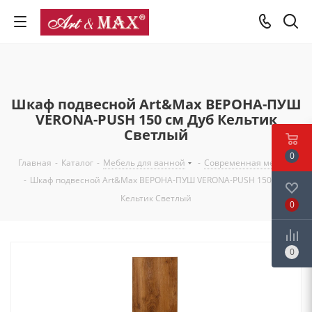
Шкаф подвесной Art&Max ВЕРОНА-ПУШ
VERONA-PUSH 150 см Дуб Кельтик
Светлый
0
Главная
-
Каталог
-
Мебель для ванной
-
Современная мебель
-
Шкаф подвесной Art&Max ВЕРОНА-ПУШ VERONA-PUSH 150 см Дуб
Кельтик Светлый
0
0