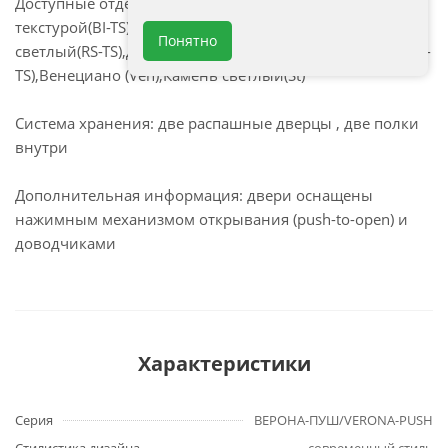
Доступные отделки фасада: Белый матовый с
текстурой(BI-TS),Дуб Кельтик Светлый(RK),Дуб Сонома
Понятно
светлый(RS-TS),Дуб Баррик(RB),Гаскон Пайн Светлый(GP-
TS),Венециано (Ven),Камень светлый(St)
Система хранения: две распашные дверцы , две полки
внутри
Дополнительная информация: двери оснащены
нажимным механизмом открывания (push-to-open) и
доводчиками
Характеристики
Серия
ВЕРОНА-ПУШ/VERONA-PUSH