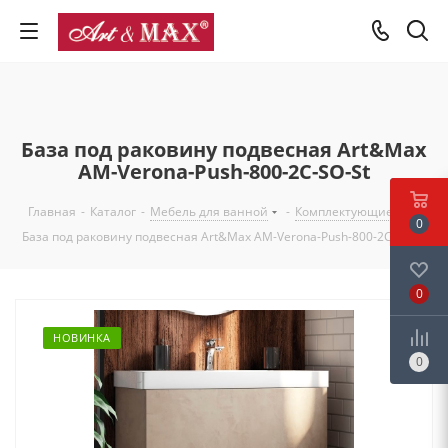
База под раковину подвесная Art&Max
AM-Verona-Push-800-2C-SO-St
Главная
-
Каталог
-
Мебель для ванной
-
Комплектующие
-
0
База под раковину подвесная Art&Max AM-Verona-Push-800-2C-SO-St
0
НОВИНКА
0