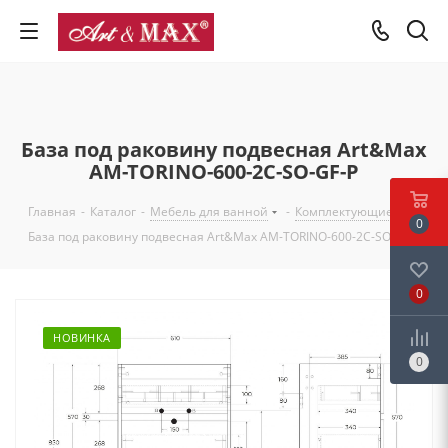
База под раковину подвесная Art&Max
AM-TORINO-600-2C-SO-GF-P
Главная
-
Каталог
-
Мебель для ванной
-
Комплектующие
-
0
База под раковину подвесная Art&Max AM-TORINO-600-2C-SO-GF-P
0
НОВИНКА
0