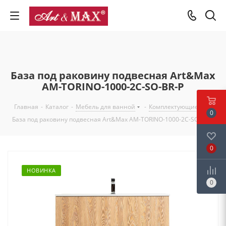
База под раковину подвесная Art&Max
AM-TORINO-1000-2C-SO-BR-P
Главная
-
Каталог
-
Мебель для ванной
-
Комплектующие
-
0
База под раковину подвесная Art&Max AM-TORINO-1000-2C-SO-BR-P
0
НОВИНКА
0