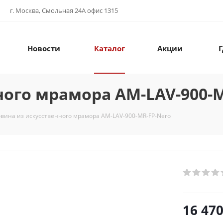
г. Москва, Смольная 24А офис 1315
Новости
Каталог
Акции
Г
ного мрамора AM-LAV-900-
овина из искусственного мрамора AM-LAV-900-MR-FP-Nero
16 47